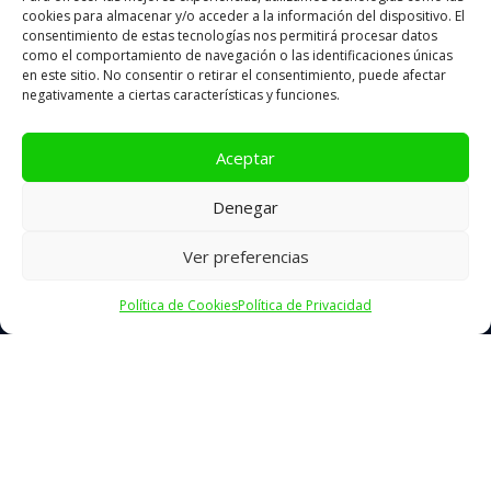
cookies para almacenar y/o acceder a la información del dispositivo. El
consentimiento de estas tecnologías nos permitirá procesar datos
como el comportamiento de navegación o las identificaciones únicas
Lunes a viernes de
9.30h a 14.30h
en este sitio. No consentir o retirar el consentimiento, puede afectar
negativamente a ciertas características y funciones.
Aceptar
Aviso Legal
Denegar
Política de Cookies
Ver preferencias
Política de Privacidad
Diseño y Posicionamiento Web FIproyecto.com
Política de Cookies
Política de Privacidad